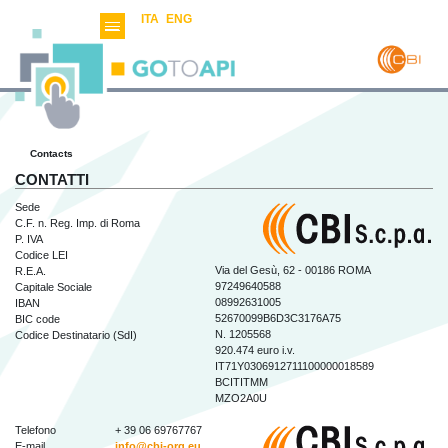
ITA
ENG
Contacts
CONTATTI
Sede
C.F. n. Reg. Imp. di Roma
P. IVA
Codice LEI
Via del Gesù, 62 - 00186 ROMA
R.E.A.
97249640588
Capitale Sociale
08992631005
IBAN
52670099B6D3C3176A75
BIC code
N. 1205568
Codice Destinatario (SdI)
920.474 euro i.v.
IT71Y0306912711100000018589
BCITITMM
MZO2A0U
Telefono
+ 39 06 69767767
E-mail
info@cbi-org.eu