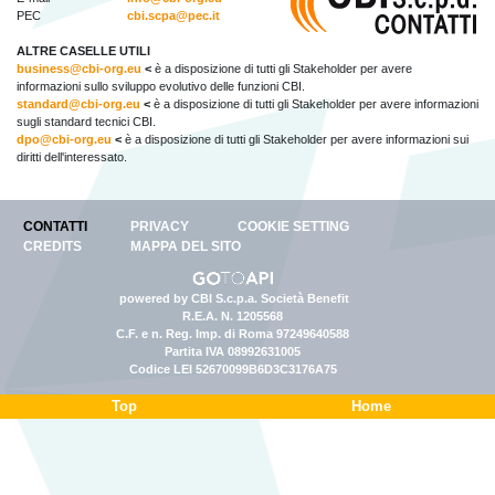
PEC
cbi.scpa@pec.it
ALTRE CASELLE UTILI
business@cbi-org.eu
<
è a disposizione di tutti gli Stakeholder per avere
informazioni sullo sviluppo evolutivo delle funzioni CBI.
standard@cbi-org.eu
<
è a disposizione di tutti gli Stakeholder per avere informazioni
sugli standard tecnici CBI.
dpo@cbi-org.eu
<
è a disposizione di tutti gli Stakeholder per avere informazioni sui
diritti dell'interessato.
CONTATTI
PRIVACY
COOKIE SETTING
CREDITS
MAPPA DEL SITO
powered by CBI S.c.p.a. Società Benefit
R.E.A. N. 1205568
C.F. e n. Reg. Imp. di Roma 97249640588
Partita IVA 08992631005
Codice LEI 52670099B6D3C3176A75
Top
Home