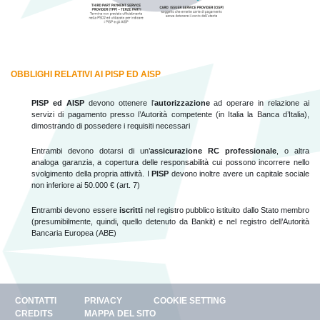
OBBLIGHI RELATIVI AI PISP ED AISP
PISP ed AISP
devono ottenere l’
autorizzazione
ad operare in relazione ai
servizi di pagamento presso l’Autorità competente (in Italia la Banca d’Italia),
dimostrando di possedere i requisiti necessari
Entrambi devono dotarsi di un’
assicurazione RC professionale
, o altra
analoga garanzia, a copertura delle responsabilità cui possono incorrere nello
svolgimento della propria attività. I
PISP
devono inoltre avere un capitale sociale
non inferiore ai 50.000 € (art. 7)
Entrambi devono essere
iscritti
nel registro pubblico istituito dallo Stato membro
(presumibilmente, quindi, quello detenuto da Bankit) e nel registro dell’Autorità
Bancaria Europea (ABE)
CONTATTI
PRIVACY
COOKIE SETTING
CREDITS
MAPPA DEL SITO