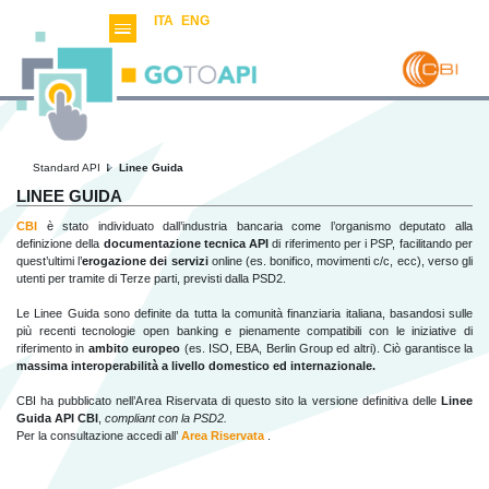
ITA
ENG
Standard API
Linee Guida
LINEE GUIDA
CBI
è stato individuato dall’industria bancaria come l’organismo deputato alla
definizione della
documentazione tecnica API
di riferimento per i PSP, facilitando per
quest’ultimi l’
erogazione dei servizi
online (es. bonifico, movimenti c/c, ecc), verso gli
utenti per tramite di Terze parti, previsti dalla PSD2.
Le Linee Guida sono definite da tutta la comunità finanziaria italiana, basandosi sulle
più recenti tecnologie open banking e pienamente compatibili con le iniziative di
riferimento in
ambito europeo
(es. ISO, EBA, Berlin Group ed altri). Ciò garantisce la
massima interoperabilità a livello domestico ed internazionale.
CBI ha pubblicato nell’Area Riservata di questo sito la versione definitiva delle
Linee
Guida API CBI
,
compliant con la PSD2.
Per la consultazione accedi all’
Area Riservata
.