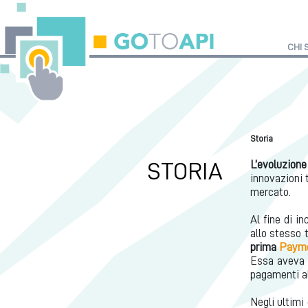
CHI 
Storia
STORIA
L’evoluzion
innovazioni 
mercato.
Al fine di i
allo stesso 
prima
Payme
Essa aveva 
pagamenti al
Negli ultimi 